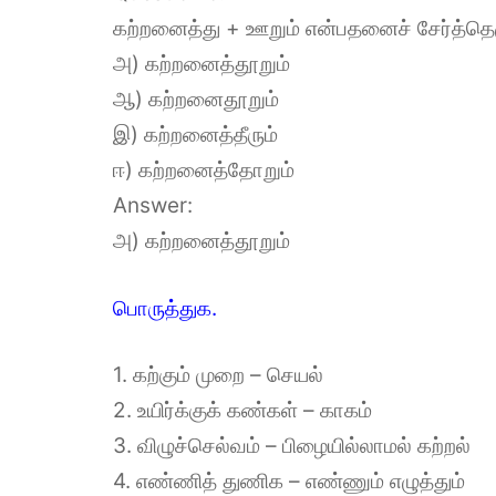
கற்றனைத்து + ஊறும் என்பதனைச் சேர்த்
அ) கற்றனைத்தூறும்
ஆ) கற்றனைதூறும்
இ) கற்றனைத்தீரும்
ஈ) கற்றனைத்தோறும்
Answer:
அ) கற்றனைத்தூறும்
பொருத்துக.
1. கற்கும் முறை – செயல்
2. உயிர்க்குக் கண்கள் – காகம்
3. விழுச்செல்வம் – பிழையில்லாமல் கற்றல்
4. எண்ணித் துணிக – எண்ணும் எழுத்தும்