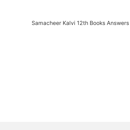
Skip
to
content
Samacheer Kalvi 12th Books Answers