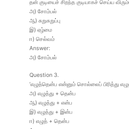
தன் குடியைச் சிறந்த குடியாகச் செய்ய விர
அ) சோம்பல்
ஆ) சுறுசுறுப்பு
இ) ஏழ்மை
ஈ) செல்வம்
Answer:
அ) சோம்பல்
Question 3.
‘எழுத்தென்ப என்னும் சொல்லைப் பிரித்து 
அ) எழுத்து + தென்ப
ஆ) எழுத்து + என்ப
இ) எழுத்து + இன்ப
ஈ) எழுத் + தென்ப