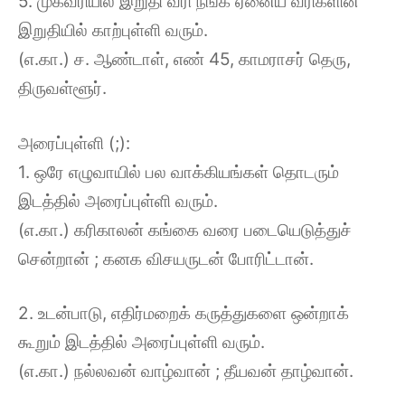
5. முகவரியில் இறுதி வரி நீங்க ஏனைய வரிகளின்
இறுதியில் காற்புள்ளி வரும்.
(எ.கா.) ச. ஆண்டாள், எண் 45, காமராசர் தெரு,
திருவள்ளூர்.
அரைப்புள்ளி (;):
1. ஒரே எழுவாயில் பல வாக்கியங்கள் தொடரும்
இடத்தில் அரைப்புள்ளி வரும்.
(எ.கா.) கரிகாலன் கங்கை வரை படையெடுத்துச்
சென்றான் ; கனக விசயருடன் போரிட்டான்.
2. உடன்பாடு, எதிர்மறைக் கருத்துகளை ஒன்றாக்
கூறும் இடத்தில் அரைப்புள்ளி வரும்.
(எ.கா.) நல்லவன் வாழ்வான் ; தீயவன் தாழ்வான்.