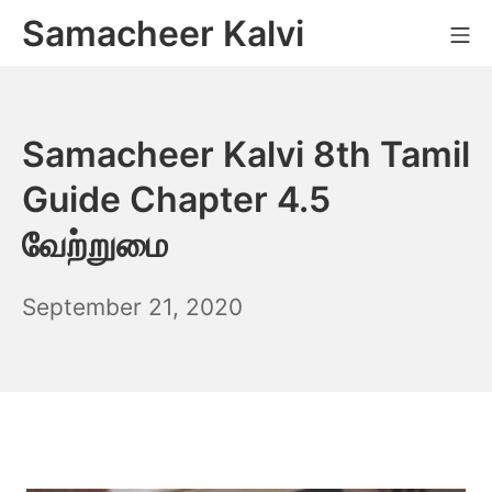
Skip
Samacheer Kalvi
M
to
content
Samacheer Kalvi 8th Tamil
Guide Chapter 4.5
வேற்றுமை
December
September 21, 2020
6,
2021