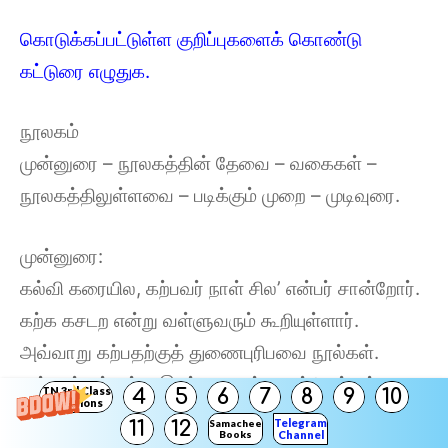
கொடுக்கப்பட்டுள்ள குறிப்புகளைக் கொண்டு
கட்டுரை எழுதுக.
நூலகம்
முன்னுரை – நூலகத்தின் தேவை – வகைகள் –
நூலகத்திலுள்ளவை – படிக்கும் முறை – முடிவுரை.
முன்னுரை:
கல்வி கரையில, கற்பவர் நாள் சில’ என்பர் சான்றோர்.
கற்க கசடற என்று வள்ளுவரும் கூறியுள்ளார்.
அவ்வாறு கற்பதற்குத் துணைபுரிபவை நூல்கள்.
அந்நூல்கள் உள்ள இடம் நூலகம். சான்றோர்கள்
TN 3rd Class
4
5
6
7
8
9
10
Solutions
பலரையும், பேச்சாளர்கள் பலரையும் உருவாக்கிய
Telegram
11
12
Samacheer
Books
Channel