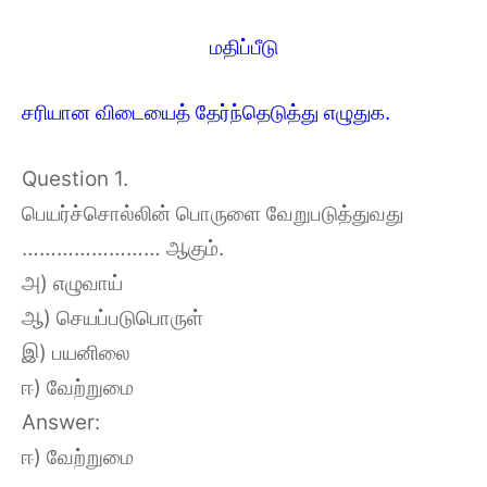
மதிப்பீடு
சரியான விடையைத் தேர்ந்தெடுத்து எழுதுக.
Question 1.
பெயர்ச்சொல்லின் பொருளை வேறுபடுத்துவது
…………………… ஆகும்.
அ) எழுவாய்
ஆ) செயப்படுபொருள்
இ) பயனிலை
ஈ) வேற்றுமை
Answer:
ஈ) வேற்றுமை