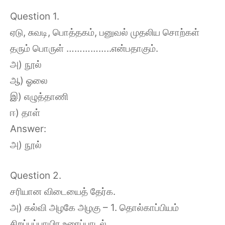
Question 1.
ஏடு, சுவடி, பொத்தகம், பனுவல் முதலிய சொற்கள்
தரும் பொருள் ……………..என்பதாகும்.
அ) நூல்
ஆ) ஓலை
இ) எழுத்தாணி
ஈ) தாள்
Answer:
அ) நூல்
Question 2.
சரியான விடையைத் தேர்க.
அ) கல்வி அழகே அழகு – 1. தொல்காப்பியம்
சிறப்புப்பாயிர உரைப்பாடல்