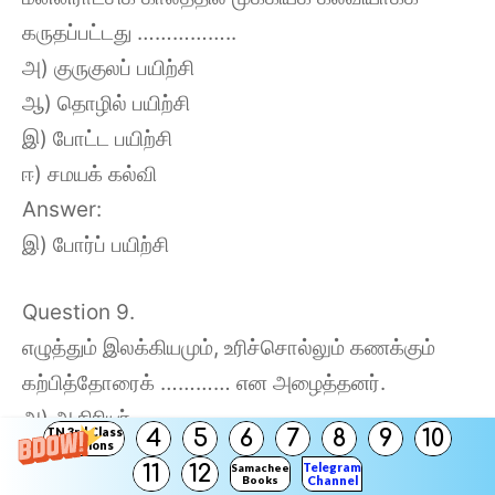
கருதப்பட்டது ……………..
அ) குருகுலப் பயிற்சி
ஆ) தொழில் பயிற்சி
இ) போட்ட பயிற்சி
ஈ) சமயக் கல்வி
Answer:
இ) போர்ப் பயிற்சி
Question 9.
எழுத்தும் இலக்கியமும், உரிச்சொல்லும் கணக்கும்
கற்பித்தோரைக் ………… என அழைத்தனர்.
அ) ஆசிரியர்
TN 3rd Class
4
5
6
7
8
9
10
Solutions
ஆ) குரவர்
Telegram
11
12
Samacheer
Books
Channel
இ) குரு