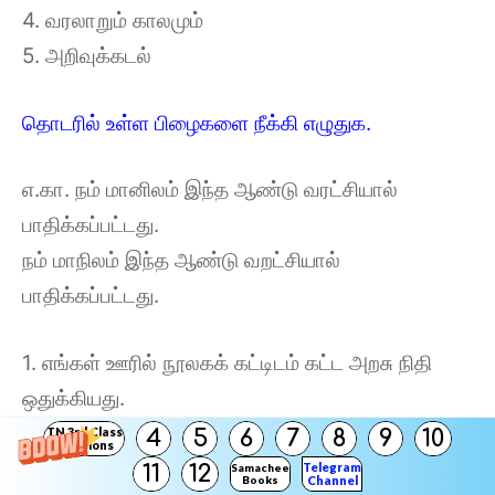
4. வரலாறும் காலமும்
5. அறிவுக்கடல்
தொடரில் உள்ள பிழைகளை நீக்கி எழுதுக.
எ.கா. நம் மானிலம் இந்த ஆண்டு வரட்சியால்
பாதிக்கப்பட்டது.
நம் மாநிலம் இந்த ஆண்டு வறட்சியால்
பாதிக்கப்பட்டது.
1. எங்கள் ஊரில் நூலகக் கட்டிடம் கட்ட அறசு நிதி
ஒதுக்கியது.
எங்கள் ஊரில் நூலகம் கட்டடம் கட்ட அரசு நிதி
TN 3rd Class
4
5
6
7
8
9
10
Solutions
ஒதுக்கியது.
Telegram
11
12
Samacheer
Books
Channel