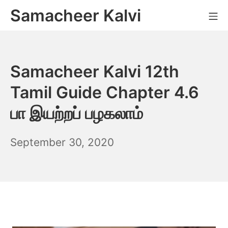
Skip
Samacheer Kalvi
M
to
content
Samacheer Kalvi 12th
Tamil Guide Chapter 4.6
பா இயற்றப் பழகலாம்
December
September 30, 2020
6,
2021