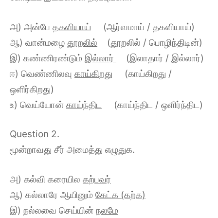
அ) அன்பே
தகளியாய்
(ஆர்வமாய் / தகளியாய்)
ஆ) வான்மழை
தூறலில்
(தூறலில் / பொழிந்திடின்)
இ) கண்ணிரண்டும்
இல்லார்
(இலாதார் / இல்லார்)
ஈ) வெண்ணிலவு
காய்கிறது
(காய்கிறது /
ஒளிர்கிறது)
உ) வெய்யோன்
காய்ந்திட
(காய்ந்திட / ஒளிர்ந்திட)
Question 2.
மூன்றாவது சீர் அமைத்து எழுதுக.
அ) கல்வி கரையில
கற்பவர்
ஆ) கல்லாரே ஆயினும்
கேட்க (கற்க)
இ) நல்லவை செய்யின்
நலமே