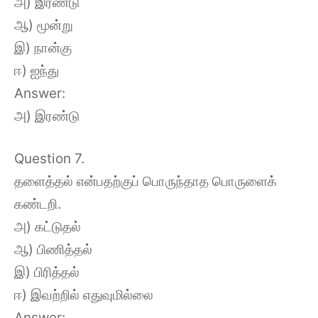
அ) இரண்டு
ஆ) மூன்று
இ) நான்கு
ஈ) ஐந்து
Answer:
அ) இரண்டு
Question 7.
தளைத்தல் என்பதற்குப் பொருந்தாத பொருளைக்
கண்டறி.
அ) கட்டுதல்
ஆ) பிணித்தல்
இ) பிரித்தல்
ஈ) இவற்றில் எதுவுமில்லை
Answer: