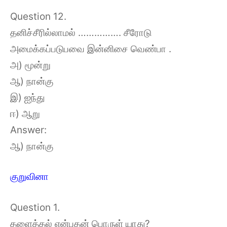
Question 12.
தனிச்சீரில்லாமல் ……………. சீரோடு
அமைக்கப்படுபவை இன்னிசை வெண்பா .
அ) மூன்று
ஆ) நான்கு
இ) ஐந்து
ஈ) ஆறு
Answer:
ஆ) நான்கு
குறுவினா
Question 1.
தளைத்தல் என்பதன் பொருள் யாது?