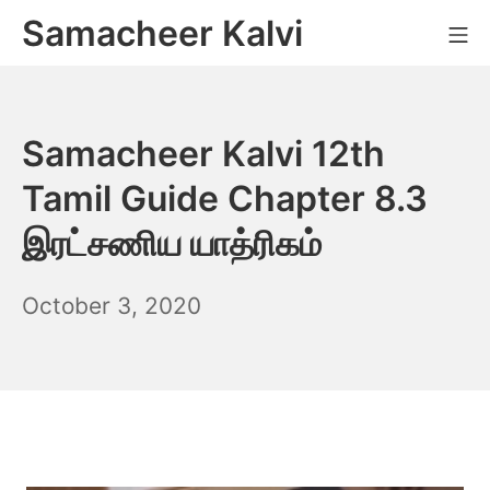
Skip
Samacheer Kalvi
M
to
content
Samacheer Kalvi 12th
Tamil Guide Chapter 8.3
இரட்சணிய யாத்ரிகம்
December
October 3, 2020
6,
2021