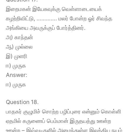
இறைமகன் இயேசுவுக்கு வெள்ளாடையைக்
கழற்றிவிட்டு, …………. மலர் போன்ற ஓர் சிவந்த
அங்கியை அவருக்குப் போர்த்தினர்.
அ) காந்தன்
ஆ) முல்லை
இ) முளரி
ஈ) முருக
Answer:
ஈ) முருக
Question 18.
பாதகர் குழுமிச் சொற்ற பழிப்புரை என்னும் கொள்ளி
ஏதமில் கருணைப் பெம்மான் இருதயத்து ஊன்ற
ஊன்ற – இவ்வடிகளில் அமைந்துள்ள இலக்கிய நயம்