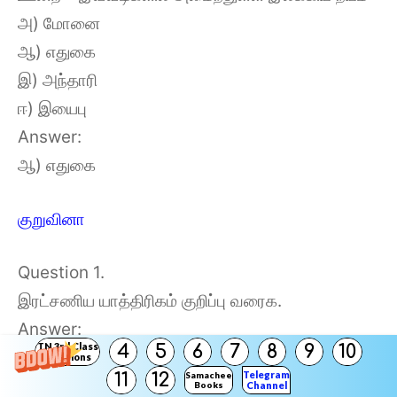
அ) மோனை
ஆ) எதுகை
இ) அந்தாரி
ஈ) இயைபு
Answer:
ஆ) எதுகை
குறுவினா
Question 1.
இரட்சணிய யாத்திரிகம் குறிப்பு வரைக.
Answer:
TN 3rd Class
4
5
6
7
8
9
10
Solutions
Telegram
11
12
Samacheer
ஜான்பனியன் எழுதிய பில்கிரிமஸ் புரோகிரஸ்
Books
Channel