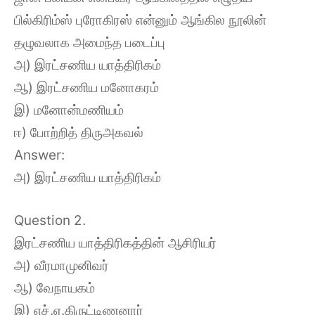
பில்கிரிம்ஸ் புரோகிரஸ் என்னும் ஆங்கில நூலின்
தழுவலாக அமைந்த படைப்பு
அ) இரட்சணிய யாத்திரிகம்
ஆ) இரட்சணிய மனோகரம்
இ) மனோன்மணியம்
ஈ) போற்றித் திருஅகவல்
Answer:
அ) இரட்சணிய யாத்திரிகம்
Question 2.
இரட்சணிய யாத்திரிகத்தின் ஆசிரியர்
அ) வீரமாமுனிவர்
ஆ) வேநாயகம்
இ) எச்.ஏ.கிருட்டிணனார்