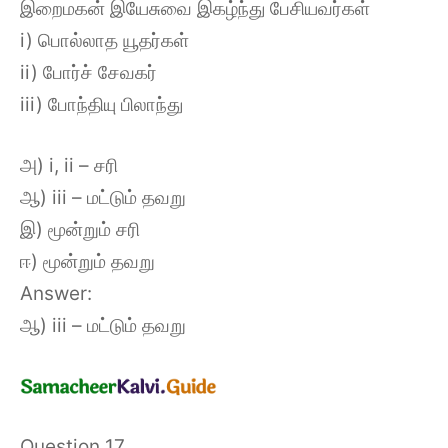
இறைமகன் இயேசுவை இகழ்ந்து பேசியவர்கள்
i) பொல்லாத யூதர்கள்
ii) போர்ச் சேவகர்
iii) போந்தியு பிலாந்து
அ) i, ii – சரி
ஆ) iii – மட்டும் தவறு
இ) மூன்றும் சரி
ஈ) மூன்றும் தவறு
Answer:
ஆ) iii – மட்டும் தவறு
Question 17.