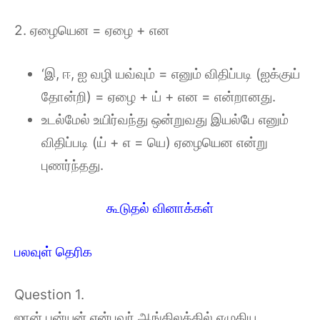
2. ஏழையென = ஏழை + என
‘இ, ஈ, ஐ வழி யவ்வும் = எனும் விதிப்படி (ஐக்குய்
தோன்றி) = ஏழை + ய் + என = என்றானது.
உடல்மேல் உயிர்வந்து ஒன்றுவது இயல்பே எனும்
விதிப்படி (ய் + எ = யெ) ஏழையென என்று
புணர்ந்தது.
கூடுதல் வினாக்கள்
பலவுள் தெரிக
Question 1.
ஜான் பன்யன் என்பவர் ஆங்கிலத்தில் எழுதிய