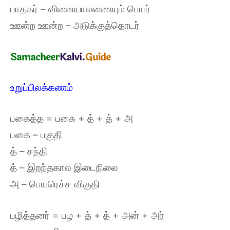
பாதகர் – வினையாலணையும் பெயர்
ஊன்ற ஊன்ற – அடுக்குத்தொடர்
உறுப்பிலக்கணம்
பகைத்த = பகை + த் + த் + அ
பகை – பகுதி
த் – சந்தி
த் – இறந்தகால இடைநிலை
அ – பெயரெச்ச விகுதி
பழித்தனர் = பழ + த் + த் + அன் + அர்