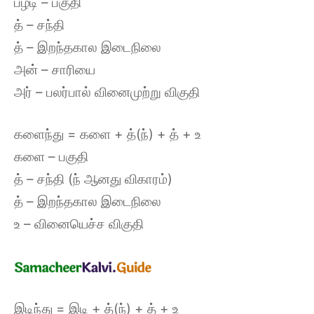
பழடி – பகுதி
த் – சந்தி
த் – இறந்தகால இடைநிலை
அன் – சாரியை
அர் – பலர்பால் வினைமுற்று விகுதி
களைந்து = களை + த்(ந்) + த் + உ
களை – பகுதி
த் – சந்தி (ந் ஆனது விகாரம்)
த் – இறந்தகால இடைநிலை
உ – வினையெச்ச விகுதி
இடிந்து = இடி + த்(ந்) + த் + உ