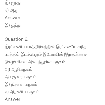
இ) ஐந்து
ஈ) ஆறு
Answer:
இ) ஐந்து
Question 6.
இரட்சணிய யாத்திரிகத்தின் இரட்சணிய சரித
படத்தில் இடம்பெறும் இயேசுவின் இறுதிக்கால
நிகழ்ச்சிகள் அமைந்துள்ள பருவம்
அ) ஆதிபருவம்
ஆ) குமார பருவம்
இ) நிதான பருவம்
ஈ) ஆரணிய பருவம்
Answer: