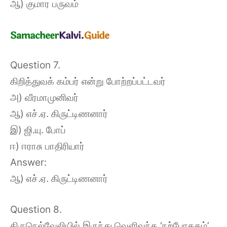
ஆ) குமார பருவம்
Question 7.
கிறித்துவக் கம்பர் என்று போற்றப்பட்டவர்
அ) வீரமாமுனிவர்
ஆ) எச்.ஏ. கிருட்டிணனார்
இ) ஜி.யு. போப்
ஈ) ஈராசு பாதிரியார்
Answer:
ஆ) எச்.ஏ. கிருட்டிணனார்
Question 8.
திருநெல்வேலியில் இருந்து வெளிவந்த ‘நற்போதகம்’