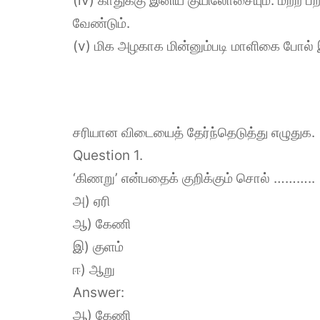
(iv) காதுக்கு இனிய குயிலோசையும். மற்ற 
வேண்டும்.
(v) மிக அழகாக மின்னும்படி மாளிகை போல் 
சரியான விடையைத் தேர்ந்தெடுத்து எழுதுக.
Question 1.
‘கிணறு’ என்பதைக் குறிக்கும் சொல் ………..
அ) ஏரி
ஆ) கேணி
இ) குளம்
ஈ) ஆறு
Answer:
ஆ) கேணி