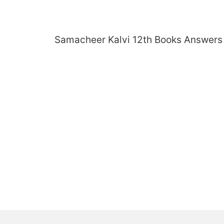
Skip
to
content
Samacheer Kalvi 12th Books Answers