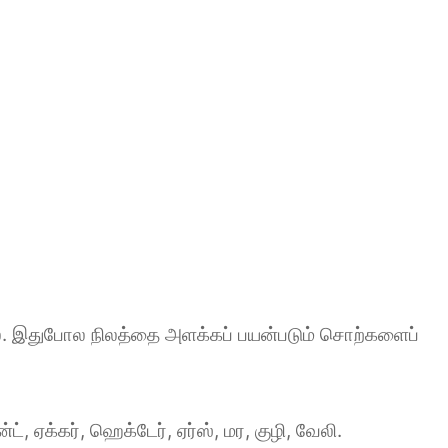
். இதுபோல நிலத்தை அளக்கப் பயன்படும் சொற்களைப்
, ஏக்கர், ஹெக்டேர், ஏர்ஸ், மர, குழி, வேலி.