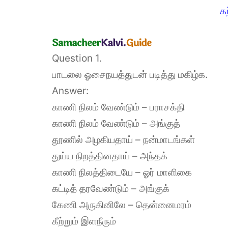
க
Question 1.
பாடலை ஓசைநயத்துடன் படித்து மகிழ்க.
Answer:
காணி நிலம் வேண்டும் – பராசக்தி
காணி நிலம் வேண்டும் – அங்குத்
தூணில் அழகியதாய் – நன்மாடங்கள்
துய்ய நிறத்தினதாய் – அந்தக்
காணி நிலத்திடையே – ஓர் மாளிகை
கட்டித் தரவேண்டும் – அங்குக்
கேணி அருகினிலே – தென்னைமரம்
கீற்றும் இளநீரும்