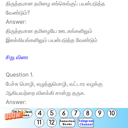
திருத்தமான தமிழை எங்கெங்குப் பயன்படுத்த
வேண்டும்?
Answer:
திருத்தமான தமிழையே ஊடகங்களிலும்
இலக்கியங்களிலும் பயன்படுத்த வேண்டும்
சிறு வினா
Question 1.
பேச்சு மொழி, எழுத்துமொழி, வட்டார வழக்கு
ஆகியவற்றை விளக்கி சான்று தருக.
Answer:
பேச்சு மொழி : வாயினால் பேசப்பட்டு பிறரால்
TN 3rd Class
4
5
6
7
8
9
10
Solutions
உணரப்படுவது பேச்சுமொழி ஆகும். உணர்வுகளை
Telegram
11
12
Samacheer
Books
Channel