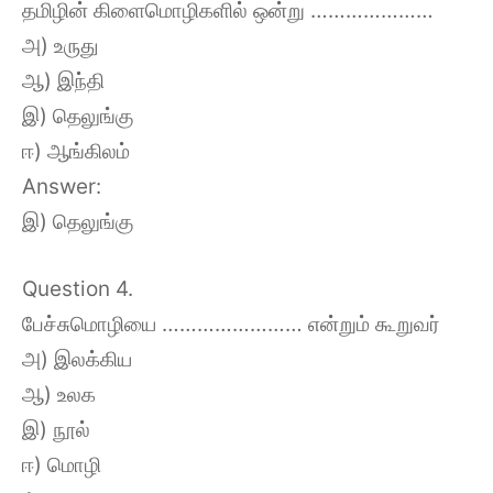
தமிழின் கிளைமொழிகளில் ஒன்று …………………
அ) உருது
ஆ) இந்தி
இ) தெலுங்கு
ஈ) ஆங்கிலம்
Answer:
இ) தெலுங்கு
Question 4.
பேச்சுமொழியை …………………… என்றும் கூறுவர்
அ) இலக்கிய
ஆ) உலக
இ) நூல்
ஈ) மொழி