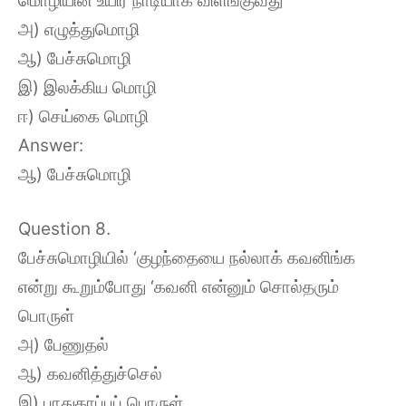
மொழியின் உயிர் நாடியாக விளங்குவது
அ) எழுத்துமொழி
ஆ) பேச்சுமொழி
இ) இலக்கிய மொழி
ஈ) செய்கை மொழி
Answer:
ஆ) பேச்சுமொழி
Question 8.
பேச்சுமொழியில் ‘குழந்தையை நல்லாக் கவனிங்க
என்று கூறும்போது ‘கவனி என்னும் சொல்தரும்
பொருள்
அ) பேணுதல்
ஆ) கவனித்துச்செல்
இ) பாதுகாப்புப் பொருள்