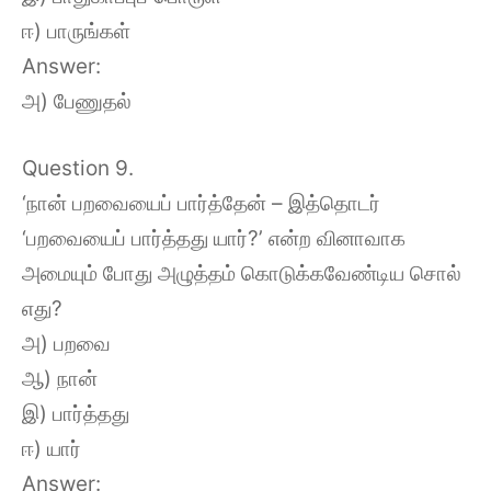
ஈ) பாருங்கள்
Answer:
அ) பேணுதல்
Question 9.
‘நான் பறவையைப் பார்த்தேன் – இத்தொடர்
‘பறவையைப் பார்த்தது யார்?’ என்ற வினாவாக
அமையும் போது அழுத்தம் கொடுக்கவேண்டிய சொல்
எது?
அ) பறவை
ஆ) நான்
இ) பார்த்தது
ஈ) யார்
Answer: